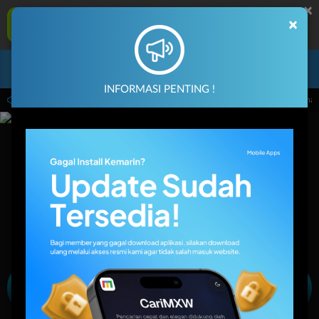
×
MAXWIN77 Aplikasi Mobile
×
UNDUH
Jangan tampilkan lagi hari ini
Masuk
Daftar
INFORMASI PENTING !
4.59.59 sampai 30-Sep-2026 14.59.59. Selama waktu ini, PP Virtual Sports permain
JACKPOT
PLAY
IDR
12,668,820,671